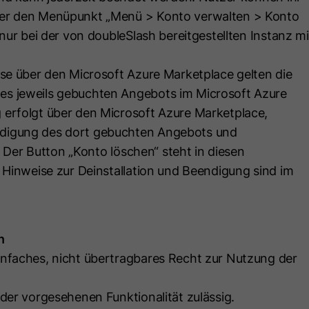
Laufzeit
Es läuft am Ende der Sitzung ab
Benutzerkennung verknüpft werden.
ber den Menüpunkt „Menü > Konto verwalten > Konto
Dieses Cookie wird verwendet, um
nur bei der von doubleSlash bereitgestellten Instanz mi
Besuchern stets die gleiche Version einer
Name
_clsk
A/B-Testseite anzuzeigen, die bereits
ise über den Microsoft Azure Marketplace gelten die
Zweck
zuvor angezeigt wurde. Es enthält die ID
Anbieter
www.clarity.ms
s jeweils gebuchten Angebots im Microsoft Azure
der A/B-Testseite und die ID der für den
erfolgt über den Microsoft Azure Marketplace,
Besucher ausgewählten Variante.
Laufzeit
1 Jahr
digung des dort gebuchten Angebots und
z. Der Button „Konto löschen“ steht in diesen
Microsoft Clarity setzt dieses Cookie, um
Name
id_key
 Hinweise zur Deinstallation und Beendigung sind im
die Seitenaufrufe eines Benutzers zu
Zweck
speichern und in einer einzigen
Anbieter
HubSpot
Sitzungsaufzeichnung
zusammenzufassen.
Laufzeit
14 Tage
n
nfaches, nicht übertragbares Recht zur Nutzung der
Beim Besuch einer passwortgeschützten
Name
SM
Seite wird dieses Cookie gesetzt, damit
der vorgesehenen Funktionalität zulässig.
bei künftigen Besuchen der Seite mit
Anbieter
.c.clarity.ms