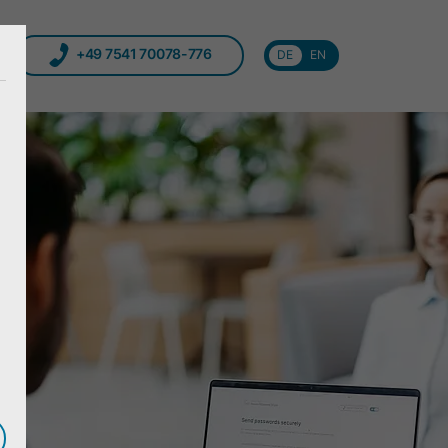
+49 7541 70078-776
DE
EN