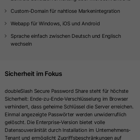
Zweck
denen ein Besucher eingewilligt hat.
Es enthält Daten zu diesen
Custom-Domain für nahtlose Markenintegration
Microsoft Clarity setzt dieses Cookie,
Kategorien.
um die Clarity-Benutzerkennung des
Webapp für Windows, iOS und Android
Browsers und die Einstellungen
exklusiv für diese Website zu
Sprache einfach zwischen Deutsch und Englisch
Name
hs_ab_test
Zweck
speichern. Dadurch wird
wechseln
gewährleistet, dass Aktionen, die bei
Anbieter
HubSpot
späteren Besuchen derselben Website
durchgeführt werden, mit derselben
Laufzeit
Es läuft am Ende der Sitzung ab
Sicherheit im Fokus
Benutzerkennung verknüpft werden.
Dieses Cookie wird verwendet, um
Besuchern stets die gleiche Version
doubleSlash Secure Password Share steht für höchste
Name
_clsk
einer A/B-Testseite anzuzeigen, die
Sicherheit: Ende-zu-Ende-Verschlüsselung im Browser
Zweck
bereits zuvor angezeigt wurde. Es
verhindert, dass geheime Schlüssel die Server erreichen.
Anbieter
www.clarity.ms
enthält die ID der A/B-Testseite und
Einmal angezeigte Passwörter werden unwiderruflich
die ID der für den Besucher
gelöscht. Die Enterprise-Version bietet volle
Laufzeit
1 Jahr
ausgewählten Variante.
Datensouveränität durch Installation im Unternehmens-
Microsoft Clarity setzt dieses Cookie,
Tenant und ermöglicht Zugriffsbeschränkungen auf