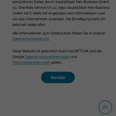
die Sprachauswahl des Besuchers zu
persönlichen Daten durch doubleSlash Net-Business GmbH
Dies ist ein signiertes Kontext-Cookie
speichern, wenn Seiten in mehreren
zu. Ebenfalls stimme ich zu, dass doubleSlash Net-Business
für den Datendienst. Es wird für das
GmbH mir E-Mails mit Angeboten und Informationen rund
Sprachen aufgerufen werden. Es
Datenbank-Routing verwendet und
um das Unternehmen zusendet. Die Einwilligung kann ich
wird festgelegt, wenn ein
soll bei Änderungen
jederzeit widerrufen.
Endbenutzer eine Sprache aus dem
Zweck
datenbankübergreifende Konsistenz
Sprachumschalter auswählt, und
Alle Informationen zum Datenschutz finden Sie in unserer
gewährleisten. Es stellt sicher, dass
Datenschutzerklärung
.
wird als Spracheinstellung zum
Nutzereingaben dem absendenden
zukünftigen Weiterleiten des
Zweck
Nutzer unmittelbar nach der
Diese Website ist geschützt durch reCAPTCHA und die
Benutzers zu Websites in dessen
Absendung zur Verfügung stehen.
Google
Datenschutzbestimmungen
und
ausgewählter Sprache, sofern
Nutzungsbedingungen
gelten.
verfügbar, zu verwendet. Es enthält
eine durch einen Doppelpunkt
Name
li_gc
getrennte Zeichenfolge mit der
ISO639-Sprachcodeauswahl links
Anbieter
LinkedIn
und der privaten Top-Level-Domain
Laufzeit
6 Monate
rechts. Ein Beispiel ist „DE-
DE:hubspot.com“.
Mit diesem Cookie wird die
Einwilligung von Gästen zur